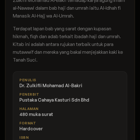
Zulkifli Mohamad Al-Bakri terhadap karya agung Imam
al-Nawawi dalam bab haji dan umrah iaitu Al-Idhah fi
Manasik Al-Hajj wa Al-Umrah.
Terdapat lapan bab yang sarat dengan kupasan
hikmah, fiqh dan adab terkait ibadah haji dan umrah.
Kitab ini adalah antara rujukan terbaik untuk para
mutawwif dan mereka yang bakal menjejakkan kaki ke
Tanah Suci.
PENULIS
Dr. Zulkifli Mohamad Al-Bakri
PENERBIT
Pustaka Cahaya Kasturi Sdn Bhd
HALAMAN
480 muka surat
FORMAT
Hardcover
ISBN