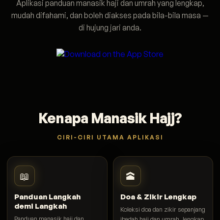
Aplikasi panduan manasik haji dan umrah yang lengkap,
mudah difahami, dan boleh diakses pada bila-bila masa —
di hujung jari anda.
Kenapa Manasik Hajj?
CIRI-CIRI UTAMA APLIKASI
📖
🕋
Panduan Langkah
Doa & Zikir Lengkap
demi Langkah
Koleksi doa dan zikir sepanjang
Panduan manasik haji dan
ibadah haji dan umrah, lengkap