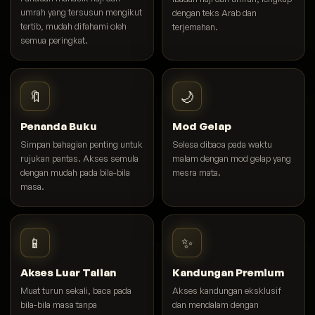
umrah yang tersusun mengikut
dengan teks Arab dan
tertib, mudah difahami oleh
terjemahan.
semua peringkat.
🔖
🌙
Penanda Buku
Mod Gelap
Simpan bahagian penting untuk
Selesa dibaca pada waktu
rujukan pantas. Akses semula
malam dengan mod gelap yang
dengan mudah pada bila-bila
mesra mata.
masa.
📱
✨
Akses Luar Talian
Kandungan Premium
Muat turun sekali, baca pada
Akses kandungan eksklusif
bila-bila masa tanpa
dan mendalam dengan