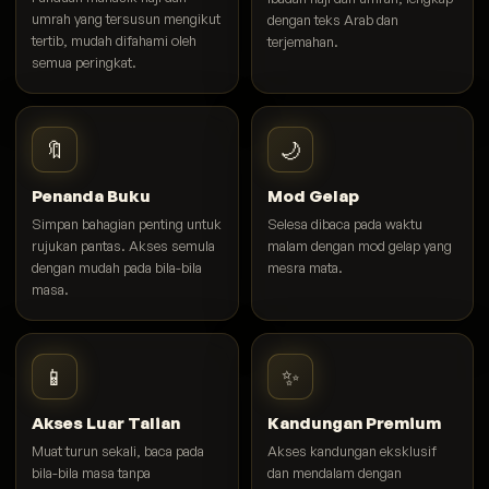
umrah yang tersusun mengikut
dengan teks Arab dan
tertib, mudah difahami oleh
terjemahan.
semua peringkat.
🔖
🌙
Penanda Buku
Mod Gelap
Simpan bahagian penting untuk
Selesa dibaca pada waktu
rujukan pantas. Akses semula
malam dengan mod gelap yang
dengan mudah pada bila-bila
mesra mata.
masa.
📱
✨
Akses Luar Talian
Kandungan Premium
Muat turun sekali, baca pada
Akses kandungan eksklusif
bila-bila masa tanpa
dan mendalam dengan