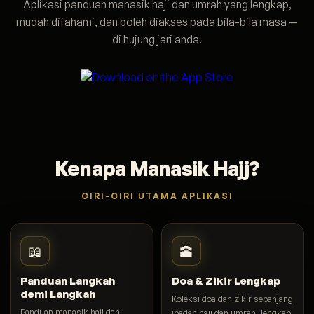
Aplikasi panduan manasik haji dan umrah yang lengkap,
mudah difahami, dan boleh diakses pada bila-bila masa —
di hujung jari anda.
Kenapa Manasik Hajj?
CIRI-CIRI UTAMA APLIKASI
📖
🕋
Panduan Langkah
Doa & Zikir Lengkap
demi Langkah
Koleksi doa dan zikir sepanjang
Panduan manasik haji dan
ibadah haji dan umrah, lengkap