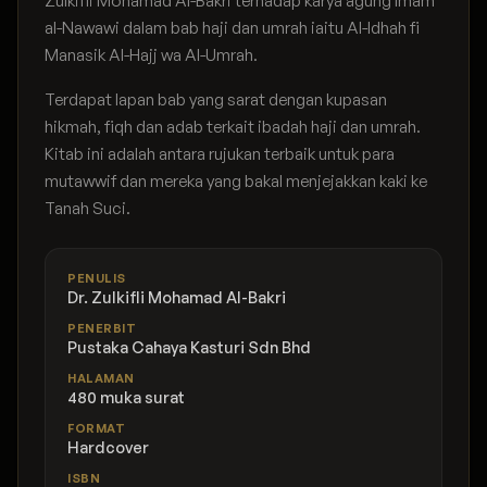
Zulkifli Mohamad Al-Bakri terhadap karya agung Imam
al-Nawawi dalam bab haji dan umrah iaitu Al-Idhah fi
Manasik Al-Hajj wa Al-Umrah.
Terdapat lapan bab yang sarat dengan kupasan
hikmah, fiqh dan adab terkait ibadah haji dan umrah.
Kitab ini adalah antara rujukan terbaik untuk para
mutawwif dan mereka yang bakal menjejakkan kaki ke
Tanah Suci.
PENULIS
Dr. Zulkifli Mohamad Al-Bakri
PENERBIT
Pustaka Cahaya Kasturi Sdn Bhd
HALAMAN
480 muka surat
FORMAT
Hardcover
ISBN