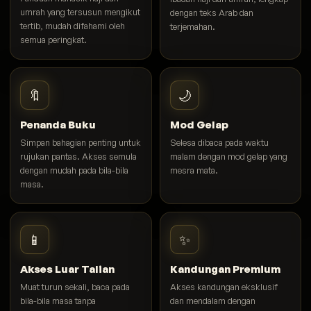
umrah yang tersusun mengikut
dengan teks Arab dan
tertib, mudah difahami oleh
terjemahan.
semua peringkat.
🔖
🌙
Penanda Buku
Mod Gelap
Simpan bahagian penting untuk
Selesa dibaca pada waktu
rujukan pantas. Akses semula
malam dengan mod gelap yang
dengan mudah pada bila-bila
mesra mata.
masa.
📱
✨
Akses Luar Talian
Kandungan Premium
Muat turun sekali, baca pada
Akses kandungan eksklusif
bila-bila masa tanpa
dan mendalam dengan