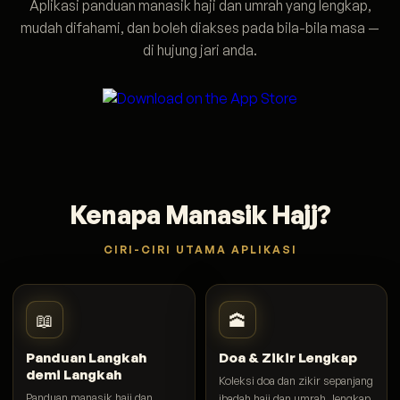
Aplikasi panduan manasik haji dan umrah yang lengkap,
mudah difahami, dan boleh diakses pada bila-bila masa —
di hujung jari anda.
Kenapa Manasik Hajj?
CIRI-CIRI UTAMA APLIKASI
📖
🕋
Panduan Langkah
Doa & Zikir Lengkap
demi Langkah
Koleksi doa dan zikir sepanjang
Panduan manasik haji dan
ibadah haji dan umrah, lengkap