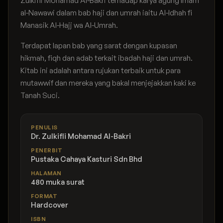
Zulkifli Mohamad Al-Bakri terhadap karya agung Imam
al-Nawawi dalam bab haji dan umrah iaitu Al-Idhah fi
Manasik Al-Hajj wa Al-Umrah.
Terdapat lapan bab yang sarat dengan kupasan
hikmah, fiqh dan adab terkait ibadah haji dan umrah.
Kitab ini adalah antara rujukan terbaik untuk para
mutawwif dan mereka yang bakal menjejakkan kaki ke
Tanah Suci.
PENULIS
Dr. Zulkifli Mohamad Al-Bakri
PENERBIT
Pustaka Cahaya Kasturi Sdn Bhd
HALAMAN
480 muka surat
FORMAT
Hardcover
ISBN