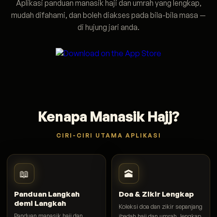
Aplikasi panduan manasik haji dan umrah yang lengkap,
mudah difahami, dan boleh diakses pada bila-bila masa —
di hujung jari anda.
Kenapa Manasik Hajj?
CIRI-CIRI UTAMA APLIKASI
📖
🕋
Panduan Langkah
Doa & Zikir Lengkap
demi Langkah
Koleksi doa dan zikir sepanjang
Panduan manasik haji dan
ibadah haji dan umrah, lengkap