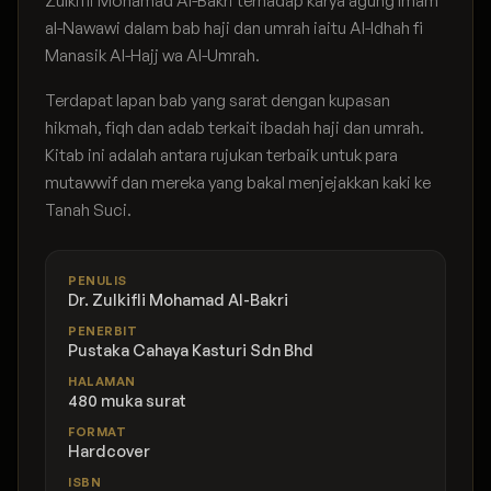
Zulkifli Mohamad Al-Bakri terhadap karya agung Imam
al-Nawawi dalam bab haji dan umrah iaitu Al-Idhah fi
Manasik Al-Hajj wa Al-Umrah.
Terdapat lapan bab yang sarat dengan kupasan
hikmah, fiqh dan adab terkait ibadah haji dan umrah.
Kitab ini adalah antara rujukan terbaik untuk para
mutawwif dan mereka yang bakal menjejakkan kaki ke
Tanah Suci.
PENULIS
Dr. Zulkifli Mohamad Al-Bakri
PENERBIT
Pustaka Cahaya Kasturi Sdn Bhd
HALAMAN
480 muka surat
FORMAT
Hardcover
ISBN