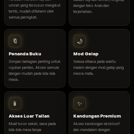
umrah yang tersusun mengikut
dengan teks Arab dan
tertib, mudah difahami oleh
terjemahan.
semua peringkat.
🔖
🌙
Penanda Buku
Mod Gelap
Simpan bahagian penting untuk
Selesa dibaca pada waktu
rujukan pantas. Akses semula
malam dengan mod gelap yang
dengan mudah pada bila-bila
mesra mata.
masa.
📱
✨
Akses Luar Talian
Kandungan Premium
Muat turun sekali, baca pada
Akses kandungan eksklusif
bila-bila masa tanpa
dan mendalam dengan