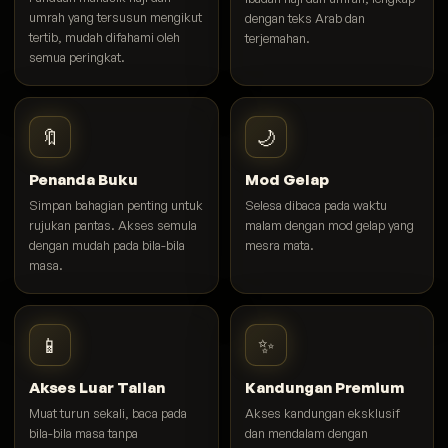
umrah yang tersusun mengikut
dengan teks Arab dan
tertib, mudah difahami oleh
terjemahan.
semua peringkat.
🔖
🌙
Penanda Buku
Mod Gelap
Simpan bahagian penting untuk
Selesa dibaca pada waktu
rujukan pantas. Akses semula
malam dengan mod gelap yang
dengan mudah pada bila-bila
mesra mata.
masa.
📱
✨
Akses Luar Talian
Kandungan Premium
Muat turun sekali, baca pada
Akses kandungan eksklusif
bila-bila masa tanpa
dan mendalam dengan