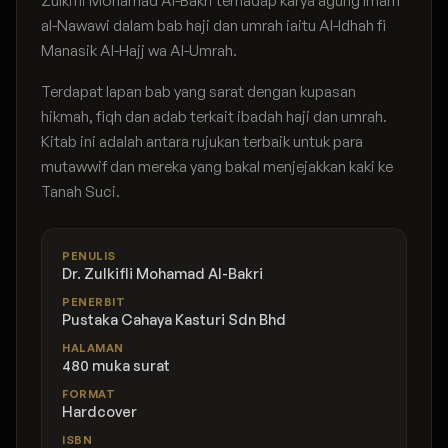
Zulkifli Mohamad Al-Bakri terhadap karya agung Imam
al-Nawawi dalam bab haji dan umrah iaitu Al-Idhah fi
Manasik Al-Hajj wa Al-Umrah.
Terdapat lapan bab yang sarat dengan kupasan
hikmah, fiqh dan adab terkait ibadah haji dan umrah.
Kitab ini adalah antara rujukan terbaik untuk para
mutawwif dan mereka yang bakal menjejakkan kaki ke
Tanah Suci.
PENULIS
Dr. Zulkifli Mohamad Al-Bakri
PENERBIT
Pustaka Cahaya Kasturi Sdn Bhd
HALAMAN
480 muka surat
FORMAT
Hardcover
ISBN