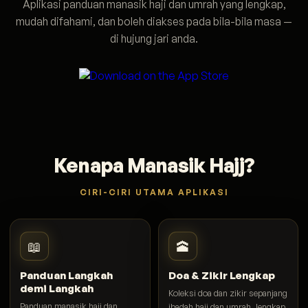
Aplikasi panduan manasik haji dan umrah yang lengkap,
mudah difahami, dan boleh diakses pada bila-bila masa —
di hujung jari anda.
Kenapa Manasik Hajj?
CIRI-CIRI UTAMA APLIKASI
📖
🕋
Panduan Langkah
Doa & Zikir Lengkap
demi Langkah
Koleksi doa dan zikir sepanjang
Panduan manasik haji dan
ibadah haji dan umrah, lengkap