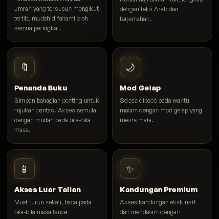
umrah yang tersusun mengikut
dengan teks Arab dan
tertib, mudah difahami oleh
terjemahan.
semua peringkat.
🔖
🌙
Penanda Buku
Mod Gelap
Simpan bahagian penting untuk
Selesa dibaca pada waktu
rujukan pantas. Akses semula
malam dengan mod gelap yang
dengan mudah pada bila-bila
mesra mata.
masa.
📱
✨
Akses Luar Talian
Kandungan Premium
Muat turun sekali, baca pada
Akses kandungan eksklusif
bila-bila masa tanpa
dan mendalam dengan