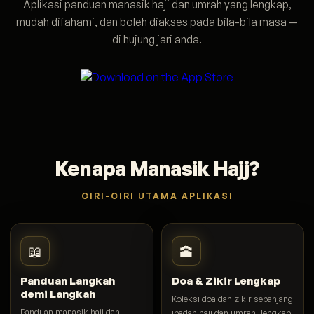
Aplikasi panduan manasik haji dan umrah yang lengkap,
mudah difahami, dan boleh diakses pada bila-bila masa —
di hujung jari anda.
Kenapa Manasik Hajj?
CIRI-CIRI UTAMA APLIKASI
📖
🕋
Panduan Langkah
Doa & Zikir Lengkap
demi Langkah
Koleksi doa dan zikir sepanjang
Panduan manasik haji dan
ibadah haji dan umrah, lengkap