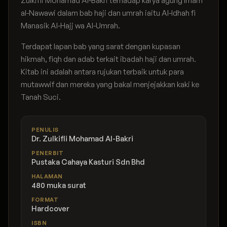
Zulkifli Mohamad Al-Bakri terhadap karya agung Imam
al-Nawawi dalam bab haji dan umrah iaitu Al-Idhah fi
Manasik Al-Hajj wa Al-Umrah.
Terdapat lapan bab yang sarat dengan kupasan
hikmah, fiqh dan adab terkait ibadah haji dan umrah.
Kitab ini adalah antara rujukan terbaik untuk para
mutawwif dan mereka yang bakal menjejakkan kaki ke
Tanah Suci.
PENULIS
Dr. Zulkifli Mohamad Al-Bakri
PENERBIT
Pustaka Cahaya Kasturi Sdn Bhd
HALAMAN
480 muka surat
FORMAT
Hardcover
ISBN