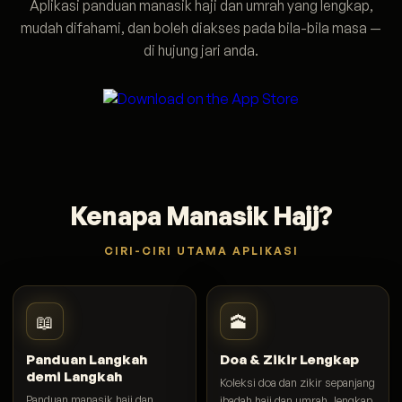
Aplikasi panduan manasik haji dan umrah yang lengkap,
mudah difahami, dan boleh diakses pada bila-bila masa —
di hujung jari anda.
Kenapa Manasik Hajj?
CIRI-CIRI UTAMA APLIKASI
📖
🕋
Panduan Langkah
Doa & Zikir Lengkap
demi Langkah
Koleksi doa dan zikir sepanjang
Panduan manasik haji dan
ibadah haji dan umrah, lengkap