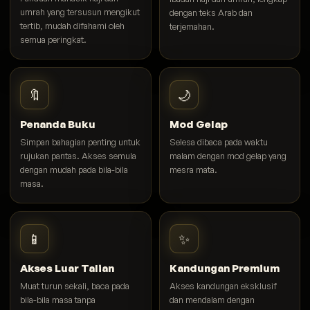
umrah yang tersusun mengikut
dengan teks Arab dan
tertib, mudah difahami oleh
terjemahan.
semua peringkat.
🔖
🌙
Penanda Buku
Mod Gelap
Simpan bahagian penting untuk
Selesa dibaca pada waktu
rujukan pantas. Akses semula
malam dengan mod gelap yang
dengan mudah pada bila-bila
mesra mata.
masa.
📱
✨
Akses Luar Talian
Kandungan Premium
Muat turun sekali, baca pada
Akses kandungan eksklusif
bila-bila masa tanpa
dan mendalam dengan