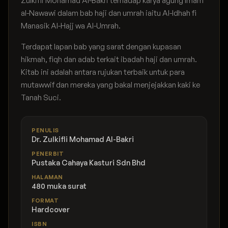
Zulkifli Mohamad Al-Bakri terhadap karya agung Imam
al-Nawawi dalam bab haji dan umrah iaitu Al-Idhah fi
Manasik Al-Hajj wa Al-Umrah.
Terdapat lapan bab yang sarat dengan kupasan
hikmah, fiqh dan adab terkait ibadah haji dan umrah.
Kitab ini adalah antara rujukan terbaik untuk para
mutawwif dan mereka yang bakal menjejakkan kaki ke
Tanah Suci.
PENULIS
Dr. Zulkifli Mohamad Al-Bakri
PENERBIT
Pustaka Cahaya Kasturi Sdn Bhd
HALAMAN
480 muka surat
FORMAT
Hardcover
ISBN