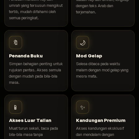
umrah yang tersusun mengikut
dengan teks Arab dan
tertib, mudah difahami oleh
terjemahan.
semua peringkat.
🔖
🌙
Penanda Buku
Mod Gelap
Simpan bahagian penting untuk
Selesa dibaca pada waktu
rujukan pantas. Akses semula
malam dengan mod gelap yang
dengan mudah pada bila-bila
mesra mata.
masa.
📱
✨
Akses Luar Talian
Kandungan Premium
Muat turun sekali, baca pada
Akses kandungan eksklusif
bila-bila masa tanpa
dan mendalam dengan