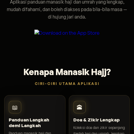
Aplikasi panduan manasik haji dan umrah yang lengkap,
mudah difahami, dan boleh diakses pada bila-bila masa —
di hujung jari anda.
Kenapa Manasik Hajj?
CIRI-CIRI UTAMA APLIKASI
📖
🕋
Panduan Langkah
Doa & Zikir Lengkap
demi Langkah
Koleksi doa dan zikir sepanjang
Panduan manasik haji dan
ibadah haji dan umrah, lengkap