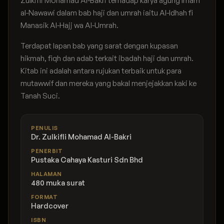
Zulkifli Mohamad Al-Bakri terhadap karya agung Imam
al-Nawawi dalam bab haji dan umrah iaitu Al-Idhah fi
Manasik Al-Hajj wa Al-Umrah.
Terdapat lapan bab yang sarat dengan kupasan
hikmah, fiqh dan adab terkait ibadah haji dan umrah.
Kitab ini adalah antara rujukan terbaik untuk para
mutawwif dan mereka yang bakal menjejakkan kaki ke
Tanah Suci.
PENULIS
Dr. Zulkifli Mohamad Al-Bakri
PENERBIT
Pustaka Cahaya Kasturi Sdn Bhd
HALAMAN
480 muka surat
FORMAT
Hardcover
ISBN