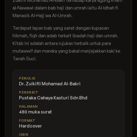
Zulkifli Mohamad Al-Bakri terhadap karya agung Imam
al-Nawawi dalam bab haji dan umrah iaitu Al-Idhah fi
Manasik Al-Hajj wa Al-Umrah.
Terdapat lapan bab yang sarat dengan kupasan
hikmah, fiqh dan adab terkait ibadah haji dan umrah.
Kitab ini adalah antara rujukan terbaik untuk para
mutawwif dan mereka yang bakal menjejakkan kaki ke
Tanah Suci.
PENULIS
Dr. Zulkifli Mohamad Al-Bakri
PENERBIT
Pustaka Cahaya Kasturi Sdn Bhd
HALAMAN
480 muka surat
FORMAT
Hardcover
ISBN