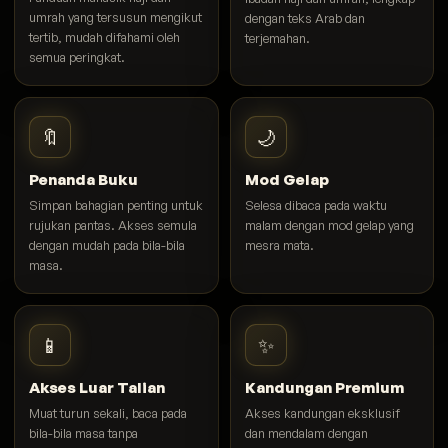
umrah yang tersusun mengikut
dengan teks Arab dan
tertib, mudah difahami oleh
terjemahan.
semua peringkat.
🔖
🌙
Penanda Buku
Mod Gelap
Simpan bahagian penting untuk
Selesa dibaca pada waktu
rujukan pantas. Akses semula
malam dengan mod gelap yang
dengan mudah pada bila-bila
mesra mata.
masa.
📱
✨
Akses Luar Talian
Kandungan Premium
Muat turun sekali, baca pada
Akses kandungan eksklusif
bila-bila masa tanpa
dan mendalam dengan