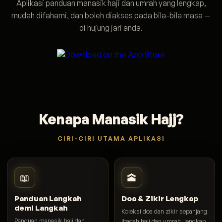
Aplikasi panduan manasik haji dan umrah yang lengkap,
mudah difahami, dan boleh diakses pada bila-bila masa —
di hujung jari anda.
Kenapa Manasik Hajj?
CIRI-CIRI UTAMA APLIKASI
📖
🕋
Panduan Langkah
Doa & Zikir Lengkap
demi Langkah
Koleksi doa dan zikir sepanjang
Panduan manasik haji dan
ibadah haji dan umrah, lengkap