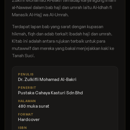
Zulkifli Mohamad Al-Bakri terhadap karya agung Imam
al-Nawawi dalam bab haji dan umrah iaitu Al-Idhah fi
Manasik Al-Hajj wa Al-Umrah.
Terdapat lapan bab yang sarat dengan kupasan
hikmah, fiqh dan adab terkait ibadah haji dan umrah.
Kitab ini adalah antara rujukan terbaik untuk para
mutawwif dan mereka yang bakal menjejakkan kaki ke
Tanah Suci.
PENULIS
Dr. Zulkifli Mohamad Al-Bakri
PENERBIT
Pustaka Cahaya Kasturi Sdn Bhd
HALAMAN
480 muka surat
FORMAT
Hardcover
ISBN