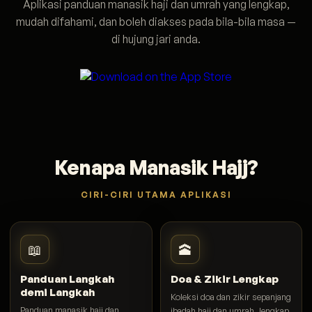
Aplikasi panduan manasik haji dan umrah yang lengkap,
mudah difahami, dan boleh diakses pada bila-bila masa —
di hujung jari anda.
Kenapa Manasik Hajj?
CIRI-CIRI UTAMA APLIKASI
📖
🕋
Panduan Langkah
Doa & Zikir Lengkap
demi Langkah
Koleksi doa dan zikir sepanjang
Panduan manasik haji dan
ibadah haji dan umrah, lengkap