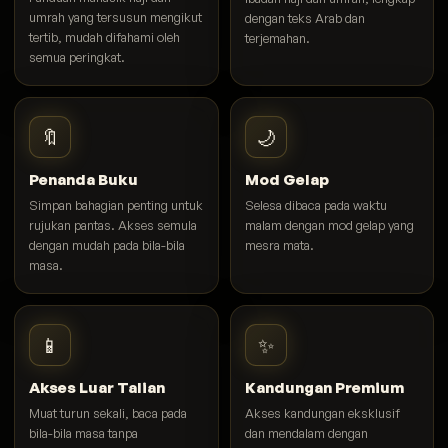
umrah yang tersusun mengikut
dengan teks Arab dan
tertib, mudah difahami oleh
terjemahan.
semua peringkat.
🔖
🌙
Penanda Buku
Mod Gelap
Simpan bahagian penting untuk
Selesa dibaca pada waktu
rujukan pantas. Akses semula
malam dengan mod gelap yang
dengan mudah pada bila-bila
mesra mata.
masa.
📱
✨
Akses Luar Talian
Kandungan Premium
Muat turun sekali, baca pada
Akses kandungan eksklusif
bila-bila masa tanpa
dan mendalam dengan