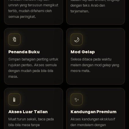
umrah yang tersusun mengikut
dengan teks Arab dan
tertib, mudah difahami oleh
terjemahan.
semua peringkat.
🔖
🌙
Penanda Buku
Mod Gelap
Simpan bahagian penting untuk
Selesa dibaca pada waktu
rujukan pantas. Akses semula
malam dengan mod gelap yang
dengan mudah pada bila-bila
mesra mata.
masa.
📱
✨
Akses Luar Talian
Kandungan Premium
Muat turun sekali, baca pada
Akses kandungan eksklusif
bila-bila masa tanpa
dan mendalam dengan