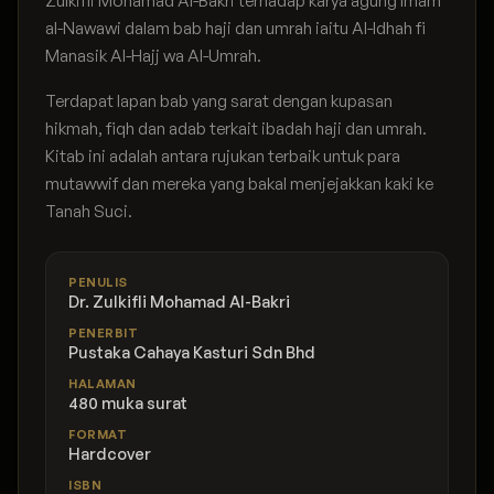
Zulkifli Mohamad Al-Bakri terhadap karya agung Imam
al-Nawawi dalam bab haji dan umrah iaitu Al-Idhah fi
Manasik Al-Hajj wa Al-Umrah.
Terdapat lapan bab yang sarat dengan kupasan
hikmah, fiqh dan adab terkait ibadah haji dan umrah.
Kitab ini adalah antara rujukan terbaik untuk para
mutawwif dan mereka yang bakal menjejakkan kaki ke
Tanah Suci.
PENULIS
Dr. Zulkifli Mohamad Al-Bakri
PENERBIT
Pustaka Cahaya Kasturi Sdn Bhd
HALAMAN
480 muka surat
FORMAT
Hardcover
ISBN