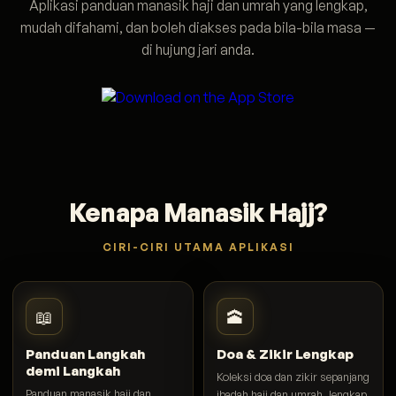
Aplikasi panduan manasik haji dan umrah yang lengkap,
mudah difahami, dan boleh diakses pada bila-bila masa —
di hujung jari anda.
Kenapa Manasik Hajj?
CIRI-CIRI UTAMA APLIKASI
📖
🕋
Panduan Langkah
Doa & Zikir Lengkap
demi Langkah
Koleksi doa dan zikir sepanjang
Panduan manasik haji dan
ibadah haji dan umrah, lengkap